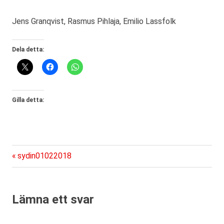
Jens Granqvist, Rasmus Pihlaja, Emilio Lassfolk
Dela detta:
Gilla detta:
Föregående
Inläggsnavigering
sydin01022018
inlägg:
Lämna ett svar