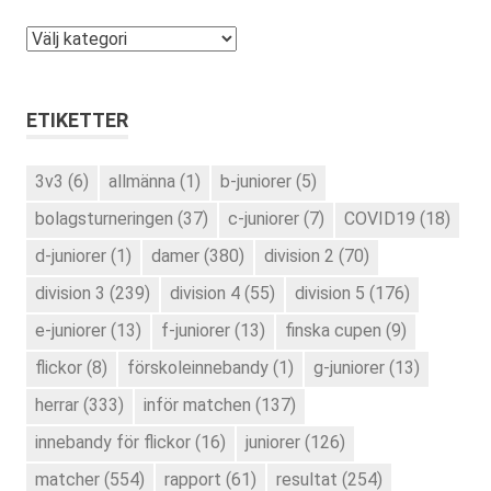
Kategorier
ETIKETTER
3v3
(6)
allmänna
(1)
b-juniorer
(5)
bolagsturneringen
(37)
c-juniorer
(7)
COVID19
(18)
d-juniorer
(1)
damer
(380)
division 2
(70)
division 3
(239)
division 4
(55)
division 5
(176)
e-juniorer
(13)
f-juniorer
(13)
finska cupen
(9)
flickor
(8)
förskoleinnebandy
(1)
g-juniorer
(13)
herrar
(333)
inför matchen
(137)
innebandy för flickor
(16)
juniorer
(126)
matcher
(554)
rapport
(61)
resultat
(254)