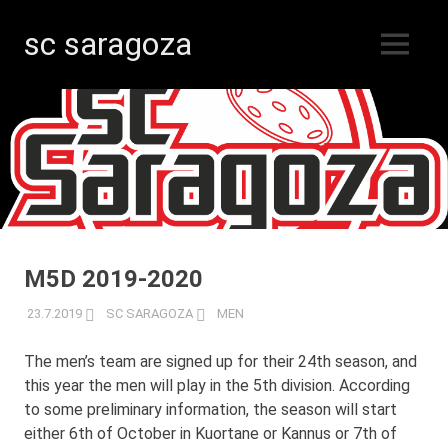
sc saragoza
MENU
Floorball
Skip
in
Kristinestad
to
since
content
1996
M5D 2019-2020
23.7.2019
SC SARAGOZA
MEN
The men’s team are signed up for their 24th season, and
this year the men will play in the 5th division. According
to some preliminary information, the season will start
either 6th of October in Kuortane or Kannus or 7th of