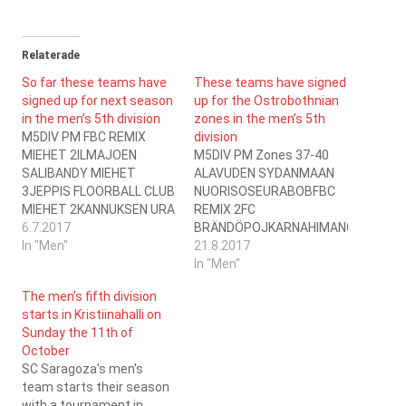
Relaterade
So far these teams have
These teams have signed
signed up for next season
up for the Ostrobothnian
in the men’s 5th division
zones in the men’s 5th
M5DIV PM FBC REMIX
division
MIEHET 2ILMAJOEN
M5DIV PM Zones 37-40
SALIBANDY MIEHET
ALAVUDEN SYDANMAAN
3JEPPIS FLOORBALL CLUB
NUORISOSEURABOBFBC
MIEHET 2KANNUKSEN URA
REMIX 2FC
MIEHET 1KAUHAJOEN
6.7.2017
BRÄNDÖPOJKARNAHIMANGAN
KARHU MIEHET 2KURIKAN
In "Men"
PALLO 2ILMAJOEN
21.8.2017
RYHTI MIEHET
SALIBANDY 3JEPPIS
In "Men"
1MOUSETRAP MIEHET
FLOORBALL CLUB
The men’s fifth division
1SALIBANDY CLUB
2KANNUKSEN
starts in Kristiinahalli on
ALAVUS MIEHET 1SC
URAKAUHAJOEN KARHU
Sunday the 11th of
SARAGOZA MIEHET
2KAUSTISEN POHJAN-
October
1SULKAVAN SUDET
VEIKOTKOKKOLAN
SC Saragoza's men's
MIEHET 1V- JA U-SEURA
JYMYKUORTANEEN
team starts their season
NURMON JYMY MIEHET
KUNTOKURIKAN
with a tournament in