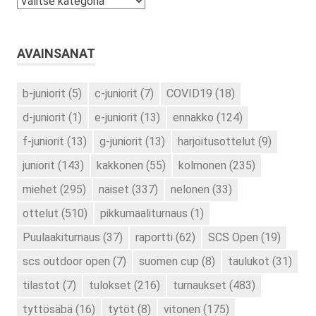
Kategoriat
AVAINSANAT
b-juniorit
(5)
c-juniorit
(7)
COVID19
(18)
d-juniorit
(1)
e-juniorit
(13)
ennakko
(124)
f-juniorit
(13)
g-juniorit
(13)
harjoitusottelut
(9)
juniorit
(143)
kakkonen
(55)
kolmonen
(235)
miehet
(295)
naiset
(337)
nelonen
(33)
ottelut
(510)
pikkumaaliturnaus
(1)
Puulaakiturnaus
(37)
raportti
(62)
SCS Open
(19)
scs outdoor open
(7)
suomen cup
(8)
taulukot
(31)
tilastot
(7)
tulokset
(216)
turnaukset
(483)
tyttösäbä
(16)
tytöt
(8)
vitonen
(175)