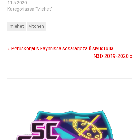
11.5.2020
Kategoriassa "Miehet"
miehet
vitonen
Previous
Artikkelien
Peruskorjaus käynnissä scsaragoza.fi sivustolla
Post:
Next
N3D 2019-2020
selaus
Post: