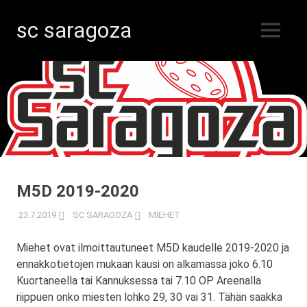
sc saragoza
MENU
Salibandyä
Skip
Kristiinankaupungissa
vuodesta
to
1996
content
M5D 2019-2020
23.7.2019
SC SARAGOZA
MIEHET
Miehet ovat ilmoittautuneet M5D kaudelle 2019-2020 ja
ennakkotietojen mukaan kausi on alkamassa joko 6.10
Kuortaneella tai Kannuksessa tai 7.10 OP Areenalla
riippuen onko miesten lohko 29, 30 vai 31. Tähän saakka