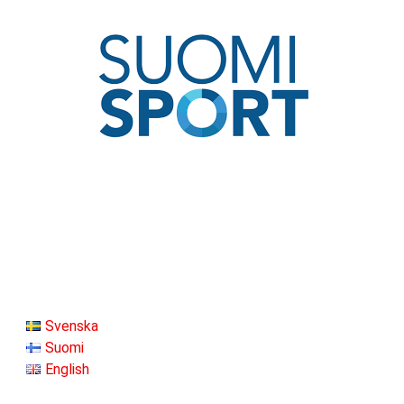
Svenska
Suomi
English