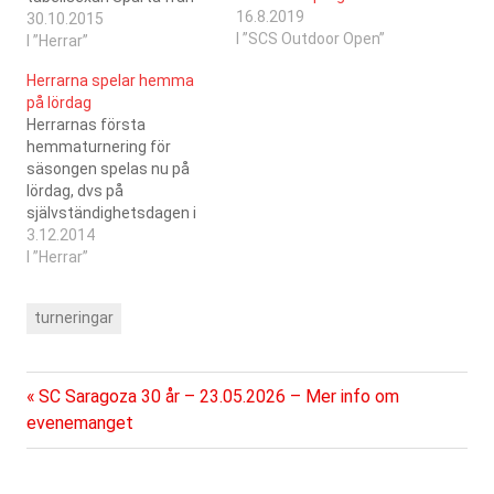
16.8.2019
Vasa klockan 12:00 och
30.10.2015
I ”SCS Outdoor Open”
tabelltrean Royal Mela
I ”Herrar”
från Vasa klockan 14:00.
Herrarna spelar hemma
Saragoza har aldrig mött
på lördag
något av lagen tidigare.
Herrarnas första
hemmaturnering för
säsongen spelas nu på
lördag, dvs på
självständighetsdagen i
Kristinahallen. Laget
3.12.2014
möter Ryhti från Kurikka i
I ”Herrar”
dagens öppningsmatch
klockan 11:00. KuRy har
turneringar
varit en rätt frekvent
motståndare under årens
lopp och nu spelas
faktiskt det 21 mötet
Föregående
Inläggsnavigering
SC Saragoza 30 år – 23.05.2026 – Mer info om
lagen emellan i
inlägg:
evenemanget
förbundets serier. Av de
här har…