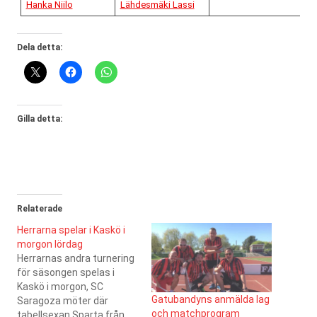
Hanka Niilo
Lähdesmäki Lassi
Dela detta:
Gilla detta:
Relaterade
Herrarna spelar i Kaskö i
morgon lördag
Herrarnas andra turnering
för säsongen spelas i
Kaskö i morgon, SC
Gatubandyns anmälda lag
Saragoza möter där
och matchprogram
tabellsexan Sparta från