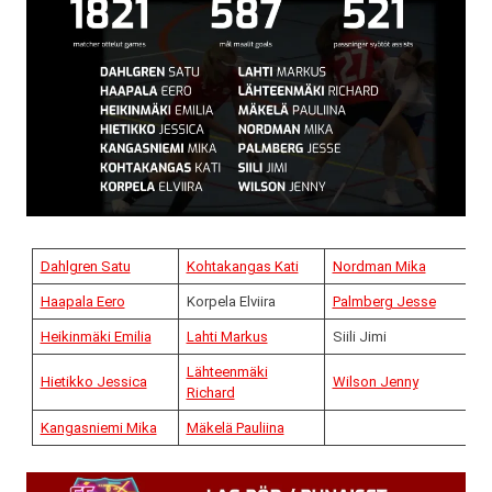
Dahlgren Satu
Kohtakangas Kati
Nordman Mika
Haapala Eero
Korpela Elviira
Palmberg Jesse
Heikinmäki Emilia
Lahti Markus
Siili Jimi
Lähteenmäki
Hietikko Jessica
Wilson Jenny
Richard
Kangasniemi Mika
Mäkelä Pauliina