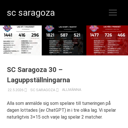
sc saragoza
MENY
Innebandy
Hoppa
i
Kristinestad
till
sedan
innehåll
1996
SC Saragoza 30 –
Laguppställningarna
22.5.2026
SC SARAGOZA
ALLMÄNNA
Alla som anmälde sig som spelare till turneringen på
dagen lottades (av ChatGPT) in i tre olika lag. Vi spelar
naturligtvis 3×15 och varje lag spelar 2 matcher.