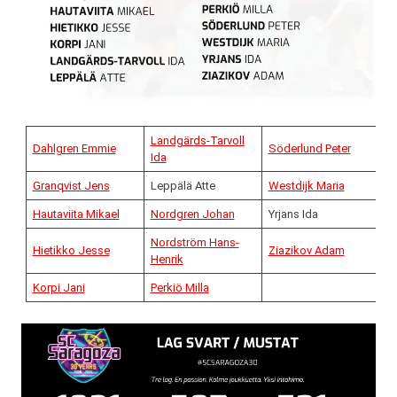
Landgärds-Tarvoll
Dahlgren Emmie
Söderlund Peter
Ida
Granqvist Jens
Leppälä Atte
Westdijk Maria
Hautaviita Mikael
Nordgren Johan
Yrjans Ida
Nordström Hans-
Hietikko Jesse
Ziazikov Adam
Henrik
Korpi Jani
Perkiö Milla