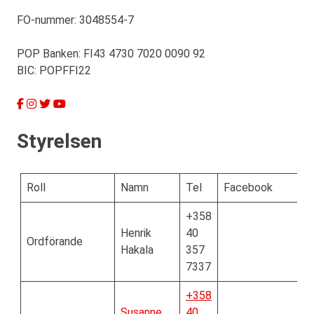
FO-nummer: 3048554-7
POP Banken: FI43 4730 7020 0090 92
BIC: POPFFI22
Styrelsen
Roll
Namn
Tel
Facebook
+358
Henrik
40
Ordförande
Hakala
357
7337
+358
Susanne
40