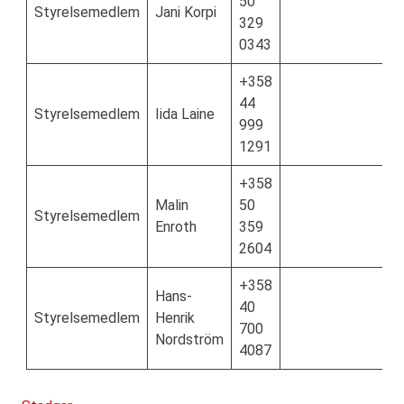
50
Styrelsemedlem
Jani Korpi
329
0343
+358
44
Styrelsemedlem
Iida Laine
999
1291
+358
Malin
50
Styrelsemedlem
Enroth
359
2604
+358
Hans-
40
Styrelsemedlem
Henrik
700
Nordström
4087