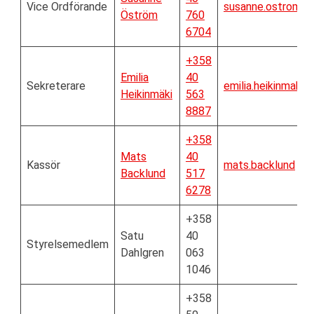
Vice Ordförande
susanne.ostrom.9
Öström
760
6704
+358
Emilia
40
Sekreterare
emilia.heikinmaki
Heikinmäki
563
8887
+358
Mats
40
Kassör
mats.backlund
Backlund
517
6278
+358
Satu
40
Styrelsemedlem
Dahlgren
063
1046
+358