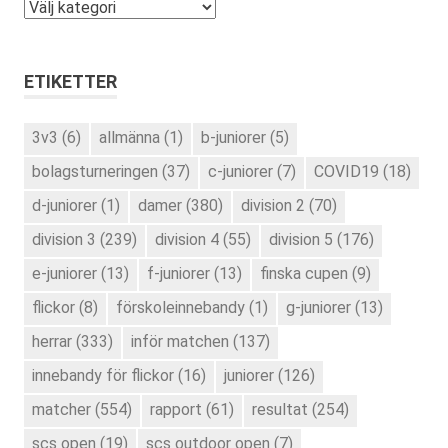
Kategorier
ETIKETTER
3v3
(6)
allmänna
(1)
b-juniorer
(5)
bolagsturneringen
(37)
c-juniorer
(7)
COVID19
(18)
d-juniorer
(1)
damer
(380)
division 2
(70)
division 3
(239)
division 4
(55)
division 5
(176)
e-juniorer
(13)
f-juniorer
(13)
finska cupen
(9)
flickor
(8)
förskoleinnebandy
(1)
g-juniorer
(13)
herrar
(333)
inför matchen
(137)
innebandy för flickor
(16)
juniorer
(126)
matcher
(554)
rapport
(61)
resultat
(254)
scs open
(19)
scs outdoor open
(7)