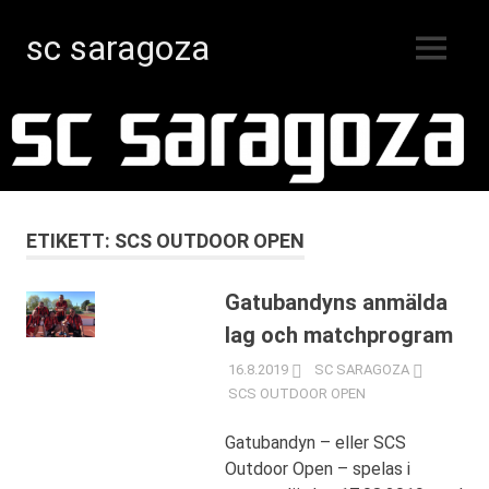
sc saragoza
MENY
Innebandy
Hoppa
i
Kristinestad
till
sedan
innehåll
1996
ETIKETT:
SCS OUTDOOR OPEN
Gatubandyns anmälda
lag och matchprogram
16.8.2019
SC SARAGOZA
SCS OUTDOOR OPEN
Gatubandyn – eller SCS
Outdoor Open – spelas i