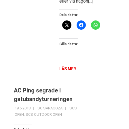
eller via någon[…]
Dela detta:
Gilla detta:
LÄS MER
AC Ping segrade i
gatubandyturneringen
19.5.2018
SC SARAGOZA
SCS
OPEN
,
SCS OUTDOOR OPEN