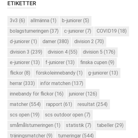
ETIKETTER
3v3
(6)
allmänna
(1)
b-juniorer
(5)
bolagsturneringen
(37)
c-juniorer
(7)
COVID19
(18)
d-juniorer
(1)
damer
(380)
division 2
(70)
division 3
(239)
division 4
(55)
division 5
(176)
e-juniorer
(13)
f-juniorer
(13)
finska cupen
(9)
flickor
(8)
förskoleinnebandy
(1)
g-juniorer
(13)
herrar
(333)
inför matchen
(137)
innebandy för flickor
(16)
juniorer
(126)
matcher
(554)
rapport
(61)
resultat
(254)
scs open
(19)
scs outdoor open
(7)
småmålsturneringen
(1)
statistik
(7)
tabeller
(29)
träningsmatcher
(9)
turneringar
(544)