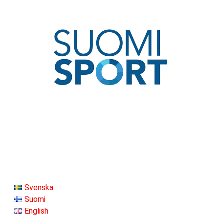
Svenska
Suomi
English