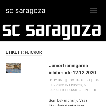
sc saragoza
MENY
Innebandy
Hoppa
i
Kristinestad
till
sedan
innehåll
1996
ETIKETT:
FLICKOR
Juniorträningarna
inhiberade 12.12.2020
11.12.2020
SC SARAGOZA
C-
JUNIORER
,
E-JUNIORER
,
F-
JUNIORER
,
FLICKOR
,
G-JUNIORER
Som bekant har ju Vasa