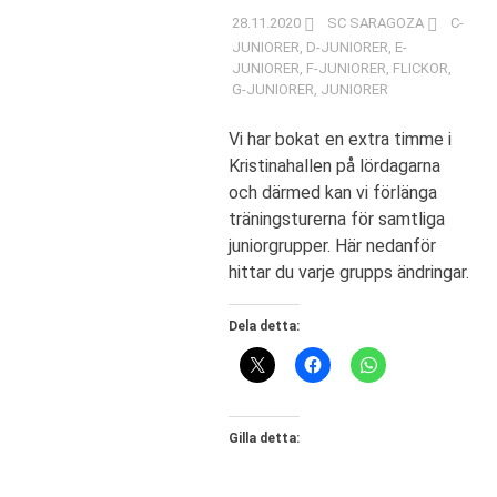
28.11.2020
SC SARAGOZA
C-
JUNIORER
,
D-JUNIORER
,
E-
JUNIORER
,
F-JUNIORER
,
FLICKOR
,
G-JUNIORER
,
JUNIORER
Vi har bokat en extra timme i
Kristinahallen på lördagarna
och därmed kan vi förlänga
träningsturerna för samtliga
juniorgrupper. Här nedanför
hittar du varje grupps ändringar.
Dela detta:
Gilla detta: