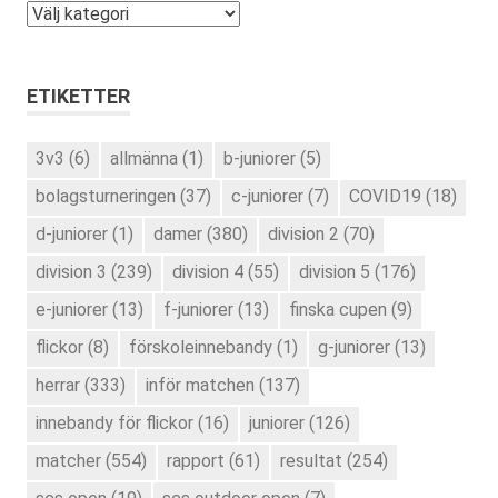
Kategorier
ETIKETTER
3v3
(6)
allmänna
(1)
b-juniorer
(5)
bolagsturneringen
(37)
c-juniorer
(7)
COVID19
(18)
d-juniorer
(1)
damer
(380)
division 2
(70)
division 3
(239)
division 4
(55)
division 5
(176)
e-juniorer
(13)
f-juniorer
(13)
finska cupen
(9)
flickor
(8)
förskoleinnebandy
(1)
g-juniorer
(13)
herrar
(333)
inför matchen
(137)
innebandy för flickor
(16)
juniorer
(126)
matcher
(554)
rapport
(61)
resultat
(254)