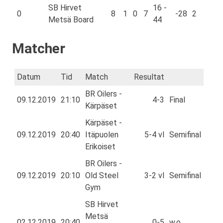
SB Hirvet
16 -
0
8
1
0
7
-28
2
Metsä Board
44
Matcher
Datum
Tid
Match
Resultat
BR Oilers -
09.12.2019
21:10
4-3
Final
Kärpäset
Kärpäset -
09.12.2019
20:40
Itäpuolen
5-4 vl
Semifinal
Erikoiset
BR Oilers -
09.12.2019
20:10
Old Steel
3-2 vl
Semifinal
Gym
SB Hirvet
Metsä
02.12.2019
20:40
0-5
w.o.