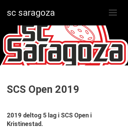
sc saragoza
MENY
Innebandy
Hoppa
i
Kristinestad
till
sedan
innehåll
1996
SCS Open 2019
2019 deltog 5 lag i SCS Open i
Kristinestad.