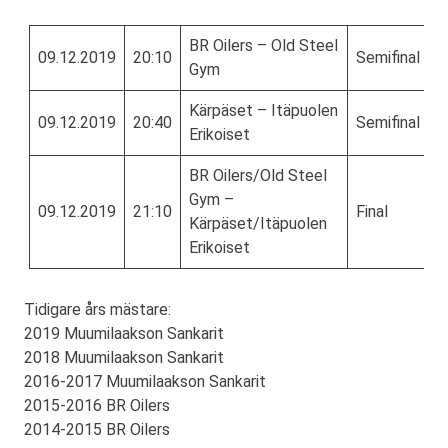
BR Oilers – Old Steel
09.12.2019
20:10
Semifinal
Gym
Kärpäset – Itäpuolen
09.12.2019
20:40
Semifinal
Erikoiset
BR Oilers/Old Steel
Gym –
09.12.2019
21:10
Final
Kärpäset/Itäpuolen
Erikoiset
Tidigare års mästare:
2019 Muumilaakson Sankarit
2018 Muumilaakson Sankarit
2016-2017 Muumilaakson Sankarit
2015-2016 BR Oilers
2014-2015 BR Oilers