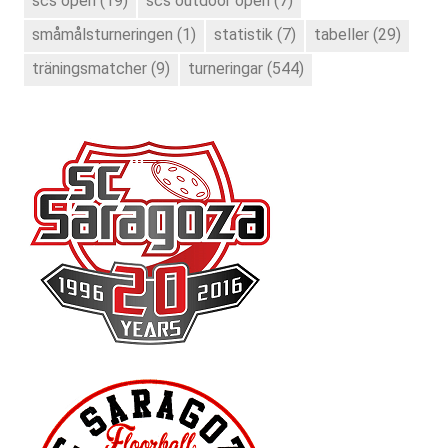
scs open
(19)
scs outdoor open
(7)
småmålsturneringen
(1)
statistik
(7)
tabeller
(29)
träningsmatcher
(9)
turneringar
(544)