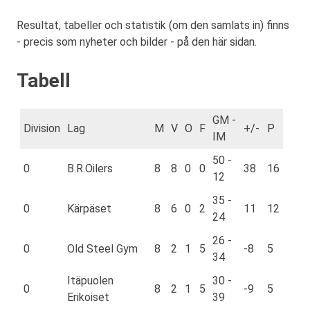
Resultat, tabeller och statistik (om den samlats in) finns
- precis som nyheter och bilder - på den här sidan.
Tabell
GM -
Division
Lag
M
V
O
F
+/-
P
IM
50 -
0
B.R.Oilers
8
8
0
0
38
16
12
35 -
0
Kärpäset
8
6
0
2
11
12
24
26 -
0
Old Steel Gym
8
2
1
5
-8
5
34
Itäpuolen
30 -
0
8
2
1
5
-9
5
Erikoiset
39