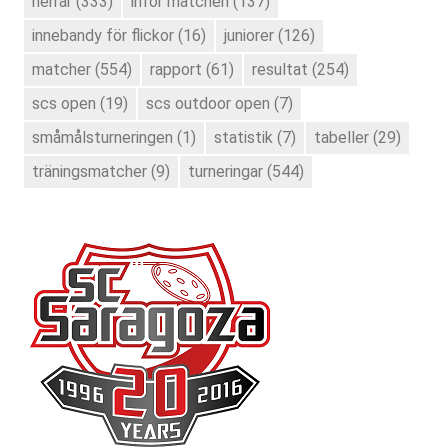
herrar
(333)
inför matchen
(137)
innebandy för flickor
(16)
juniorer
(126)
matcher
(554)
rapport
(61)
resultat
(254)
scs open
(19)
scs outdoor open
(7)
småmålsturneringen
(1)
statistik
(7)
tabeller
(29)
träningsmatcher
(9)
turneringar
(544)