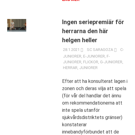
Ingen seriepremiär för
herrarna den här
helgen heller
28.1.2021
SC SARAGOZA
C-
JUNIORER
,
E-JUNIORER
,
F-
JUNIORER
,
FLICKOR
,
G-JUNIORER
,
HERRAR
,
JUNIORER
Efter att ha konsulterat lagen i
zonen och deras vilja att spela
(för vår del handlar det ännu
om rekommendationerna att
inte spela utanför
sjukvårdsdistriktets gränser)
konstaterar
innebandyförbundet att de