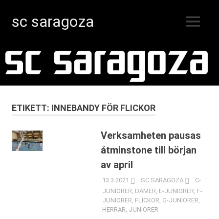
sc saragoza
MENY
Innebandy
Hoppa
i
Kristinestad
till
sedan
innehåll
1996
ETIKETT:
INNEBANDY FÖR FLICKOR
Verksamheten pausas
åtminstone till början
av april
13.3.2021
SC SARAGOZA
C-
JUNIORER
,
DAMER
,
E-JUNIORER
,
F-
JUNIORER
,
FLICKOR
,
G-JUNIORER
,
HERRAR
,
JUNIORER