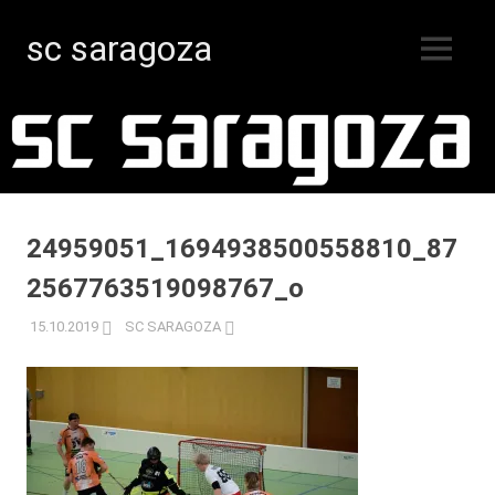
sc saragoza
MENY
Innebandy
Hoppa
i
Kristinestad
till
sedan
innehåll
1996
24959051_1694938500558810_87
2567763519098767_o
15.10.2019
SC SARAGOZA