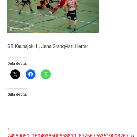
SB Kauhajoki II, Jens Granqvist, Herrar
Dela detta:
Gilla detta:
Föregående
Inläggsnavigering
inlägg:
24959051_1694938500558810_872567763519098767_o