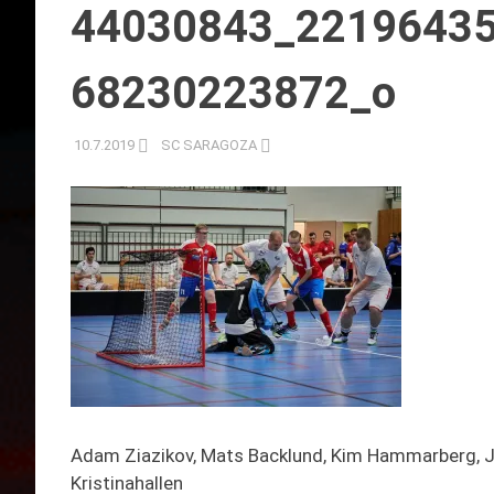
44030843_2219643
68230223872_o
10.7.2019
SC SARAGOZA
Adam Ziazikov, Mats Backlund, Kim Hammarberg, Joh
Kristinahallen