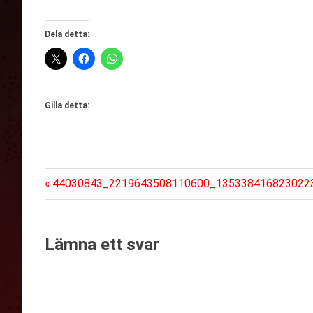
Dela detta:
Gilla detta:
Föregående
Inläggsnavigering
44030843_2219643508110600_135338416823022
inlägg:
Lämna ett svar