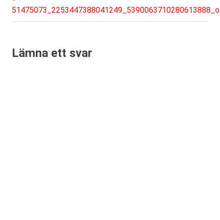
Inläggsnavigering
inlägg:
51475073_2253447388041249_5390063710280613888_o
Lämna ett svar