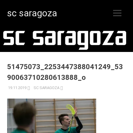
sc saragoza
MENY
Innebandy
Hoppa
i
Kristinestad
till
sedan
innehåll
1996
51475073_2253447388041249_53
90063710280613888_o
19.11.2019
SC SARAGOZA