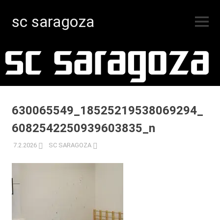
sc saragoza
MENY
Innebandy
Hoppa
i
Kristinestad
till
sedan
innehåll
1996
630065549_18525219538069294_
6082542250939603835_n
7.2.2026
SC SARAGOZA