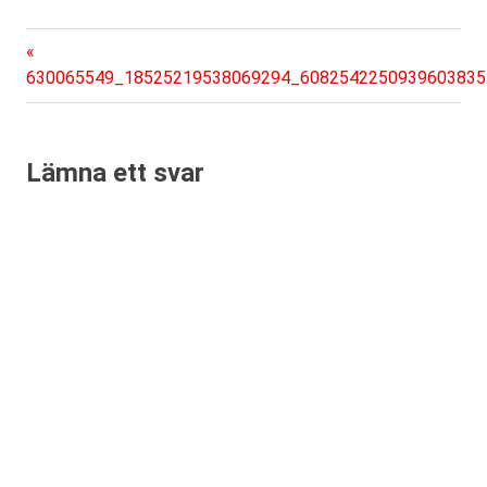
Föregående
Inläggsnavigering
inlägg:
630065549_18525219538069294_6082542250939603835
Lämna ett svar