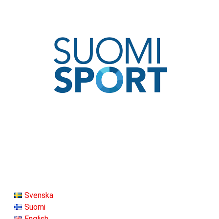
Svenska
Suomi
English