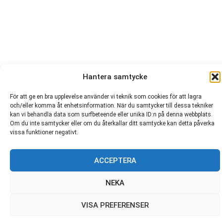
54 721
Hantera samtycke
För att ge en bra upplevelse använder vi teknik som cookies för att lagra
och/eller komma åt enhetsinformation. När du samtycker till dessa tekniker
kan vi behandla data som surfbeteende eller unika ID:n på denna webbplats.
© SC Saragoza r.f. 1996-2026
Om du inte samtycker eller om du återkallar ditt samtycke kan detta påverka
vissa funktioner negativt.
ACCEPTERA
NEKA
VISA PREFERENSER