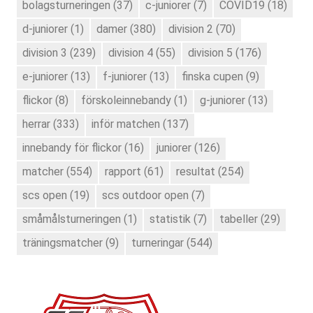
bolagsturneringen
(37)
c-juniorer
(7)
COVID19
(18)
d-juniorer
(1)
damer
(380)
division 2
(70)
division 3
(239)
division 4
(55)
division 5
(176)
e-juniorer
(13)
f-juniorer
(13)
finska cupen
(9)
flickor
(8)
förskoleinnebandy
(1)
g-juniorer
(13)
herrar
(333)
inför matchen
(137)
innebandy för flickor
(16)
juniorer
(126)
matcher
(554)
rapport
(61)
resultat
(254)
scs open
(19)
scs outdoor open
(7)
småmålsturneringen
(1)
statistik
(7)
tabeller
(29)
träningsmatcher
(9)
turneringar
(544)