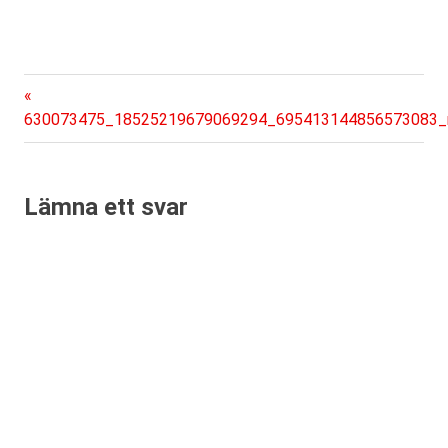
Föregående
Inläggsnavigering
inlägg:
630073475_18525219679069294_695413144856573083_
Lämna ett svar