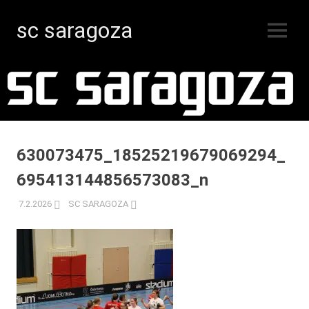
sc saragoza
MENY
Innebandy
Hoppa
i
Kristinestad
till
sedan
innehåll
1996
630073475_18525219679069294_
695413144856573083_n
7.2.2026
SC SARAGOZA