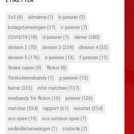
ETIKETTER
3v3
(6)
allmänna
(1)
b-juniorer
(5)
bolagsturneringen
(37)
c-juniorer
(7)
COVID19
(18)
d-juniorer
(1)
damer
(380)
division 2
(70)
division 3
(239)
division 4
(55)
division 5
(176)
e-juniorer
(13)
f-juniorer
(13)
finska cupen
(9)
flickor
(8)
förskoleinnebandy
(1)
g-juniorer
(13)
herrar
(333)
inför matchen
(137)
innebandy för flickor
(16)
juniorer
(126)
matcher
(554)
rapport
(61)
resultat
(254)
scs open
(19)
scs outdoor open
(7)
småmålsturneringen
(1)
statistik
(7)