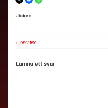
Gilla detta:
Föregående
Inläggsnavigering
_DSC1590
inlägg:
Lämna ett svar