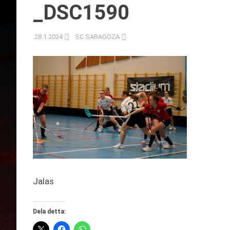
_DSC1590
28.1.2024
SC SARAGOZA
Jalas
Dela detta: