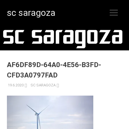
sc saragoza
MENY
Innebandy
Hoppa
i
Kristinestad
till
sedan
innehåll
1996
AF6DF89D-64A0-4E56-B3FD-
CFD3A0797FAD
19.6.2020
SC SARAGOZA