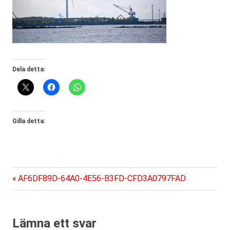
Dela detta:
Gilla detta:
Föregående
Inläggsnavigering
AF6DF89D-64A0-4E56-B3FD-CFD3A0797FAD
inlägg:
Lämna ett svar