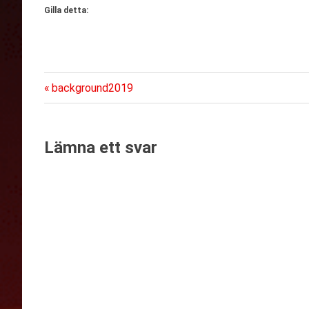
Gilla detta:
Föregående
Inläggsnavigering
background2019
inlägg:
Lämna ett svar