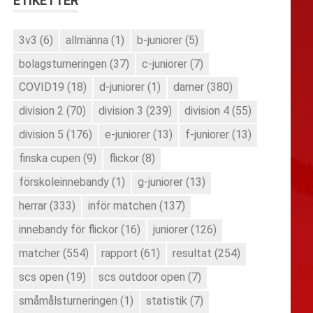
ETIKETTER
3v3
(6)
allmänna
(1)
b-juniorer
(5)
bolagsturneringen
(37)
c-juniorer
(7)
COVID19
(18)
d-juniorer
(1)
damer
(380)
division 2
(70)
division 3
(239)
division 4
(55)
division 5
(176)
e-juniorer
(13)
f-juniorer
(13)
finska cupen
(9)
flickor
(8)
förskoleinnebandy
(1)
g-juniorer
(13)
herrar
(333)
inför matchen
(137)
innebandy för flickor
(16)
juniorer
(126)
matcher
(554)
rapport
(61)
resultat
(254)
scs open
(19)
scs outdoor open
(7)
småmålsturneringen
(1)
statistik
(7)