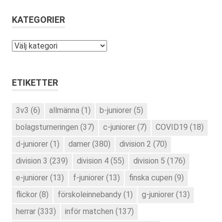
KATEGORIER
Kategorier
ETIKETTER
3v3
(6)
allmänna
(1)
b-juniorer
(5)
bolagsturneringen
(37)
c-juniorer
(7)
COVID19
(18)
d-juniorer
(1)
damer
(380)
division 2
(70)
division 3
(239)
division 4
(55)
division 5
(176)
e-juniorer
(13)
f-juniorer
(13)
finska cupen
(9)
flickor
(8)
förskoleinnebandy
(1)
g-juniorer
(13)
herrar
(333)
inför matchen
(137)