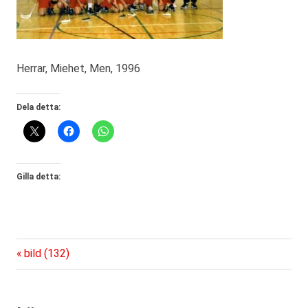
Herrar, Miehet, Men, 1996
Dela detta:
Gilla detta:
Föregående
Inläggsnavigering
bild (132)
inlägg: