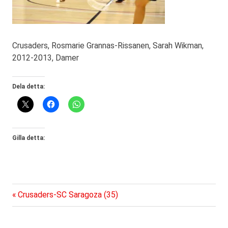
Crusaders, Rosmarie Grannas-Rissanen, Sarah Wikman,
2012-2013, Damer
Dela detta:
Gilla detta:
Föregående
Inläggsnavigering
Crusaders-SC Saragoza (35)
inlägg: