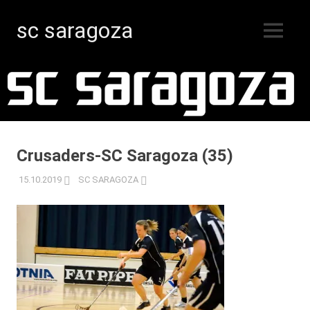
sc saragoza
MENY
Innebandy
Hoppa
i
Kristinestad
till
sedan
innehåll
1996
Crusaders-SC Saragoza (35)
15.10.2019
SC SARAGOZA