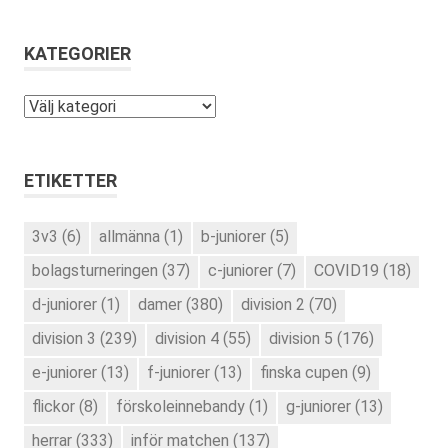
KATEGORIER
Kategorier
ETIKETTER
3v3
(6)
allmänna
(1)
b-juniorer
(5)
bolagsturneringen
(37)
c-juniorer
(7)
COVID19
(18)
d-juniorer
(1)
damer
(380)
division 2
(70)
division 3
(239)
division 4
(55)
division 5
(176)
e-juniorer
(13)
f-juniorer
(13)
finska cupen
(9)
flickor
(8)
förskoleinnebandy
(1)
g-juniorer
(13)
herrar
(333)
inför matchen
(137)