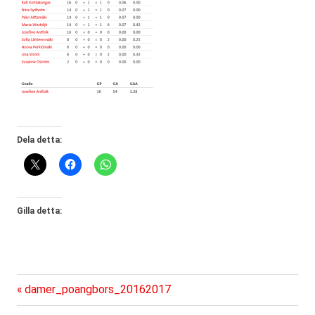
Dela detta:
Gilla detta:
Föregående
Inläggsnavigering
damer_poangbors_20162017
inlägg: