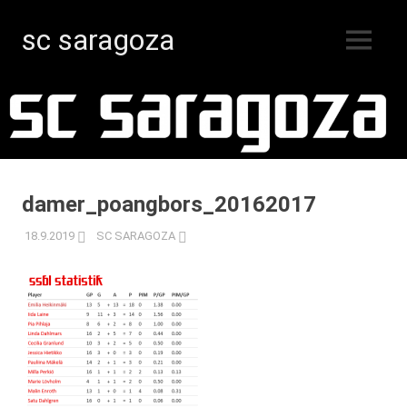
sc saragoza
MENY
Innebandy
Hoppa
i
Kristinestad
till
sedan
innehåll
1996
damer_poangbors_20162017
18.9.2019
SC SARAGOZA