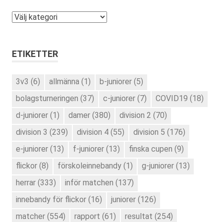
Kategorier
ETIKETTER
3v3
(6)
allmänna
(1)
b-juniorer
(5)
bolagsturneringen
(37)
c-juniorer
(7)
COVID19
(18)
d-juniorer
(1)
damer
(380)
division 2
(70)
division 3
(239)
division 4
(55)
division 5
(176)
e-juniorer
(13)
f-juniorer
(13)
finska cupen
(9)
flickor
(8)
förskoleinnebandy
(1)
g-juniorer
(13)
herrar
(333)
inför matchen
(137)
innebandy för flickor
(16)
juniorer
(126)
matcher
(554)
rapport
(61)
resultat
(254)