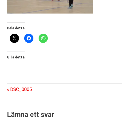
Dela detta:
Gilla detta:
Föregående
Inläggsnavigering
DSC_0005
inlägg:
Lämna ett svar