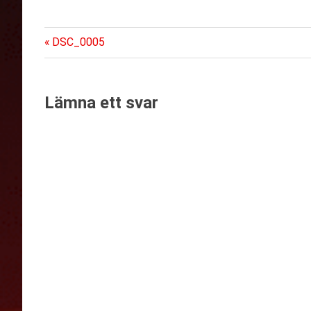
Föregående
Inläggsnavigering
DSC_0005
inlägg:
Lämna ett svar