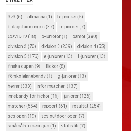
ETIKETTER
3v3
(6)
allmänna
(1)
b-juniorer
(5)
bolagsturneringen
(37)
c-juniorer
(7)
COVID19
(18)
d-juniorer
(1)
damer
(380)
division 2
(70)
division 3
(239)
division 4
(55)
division 5
(176)
e-juniorer
(13)
f-juniorer
(13)
finska cupen
(9)
flickor
(8)
förskoleinnebandy
(1)
g-juniorer
(13)
herrar
(333)
inför matchen
(137)
innebandy för flickor
(16)
juniorer
(126)
matcher
(554)
rapport
(61)
resultat
(254)
scs open
(19)
scs outdoor open
(7)
småmålsturneringen
(1)
statistik
(7)