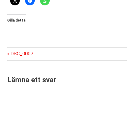
Gilla detta:
Föregående
Inläggsnavigering
DSC_0007
inlägg:
Lämna ett svar