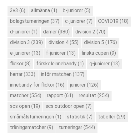
3v3
(6)
allmänna
(1)
b-juniorer
(5)
bolagsturneringen
(37)
c-juniorer
(7)
COVID19
(18)
d-juniorer
(1)
damer
(380)
division 2
(70)
division 3
(239)
division 4
(55)
division 5
(176)
e-juniorer
(13)
f-juniorer
(13)
finska cupen
(9)
flickor
(8)
förskoleinnebandy
(1)
g-juniorer
(13)
herrar
(333)
inför matchen
(137)
innebandy för flickor
(16)
juniorer
(126)
matcher
(554)
rapport
(61)
resultat
(254)
scs open
(19)
scs outdoor open
(7)
småmålsturneringen
(1)
statistik
(7)
tabeller
(29)
träningsmatcher
(9)
turneringar
(544)