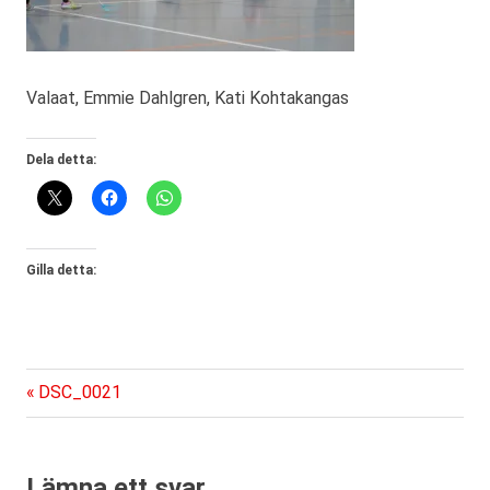
Valaat, Emmie Dahlgren, Kati Kohtakangas
Dela detta:
Gilla detta:
Föregående
Inläggsnavigering
DSC_0021
inlägg:
Lämna ett svar