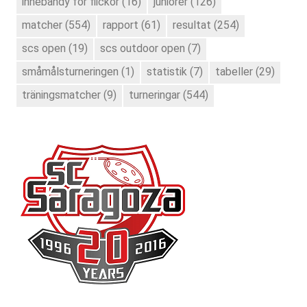
innebandy för flickor
(16)
juniorer
(126)
matcher
(554)
rapport
(61)
resultat
(254)
scs open
(19)
scs outdoor open
(7)
småmålsturneringen
(1)
statistik
(7)
tabeller
(29)
träningsmatcher
(9)
turneringar
(544)