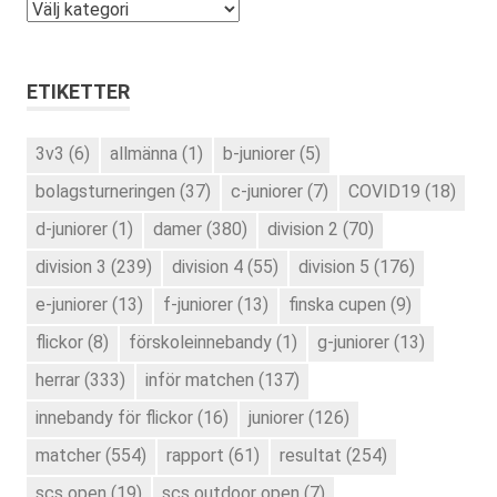
Kategorier
ETIKETTER
3v3
(6)
allmänna
(1)
b-juniorer
(5)
bolagsturneringen
(37)
c-juniorer
(7)
COVID19
(18)
d-juniorer
(1)
damer
(380)
division 2
(70)
division 3
(239)
division 4
(55)
division 5
(176)
e-juniorer
(13)
f-juniorer
(13)
finska cupen
(9)
flickor
(8)
förskoleinnebandy
(1)
g-juniorer
(13)
herrar
(333)
inför matchen
(137)
innebandy för flickor
(16)
juniorer
(126)
matcher
(554)
rapport
(61)
resultat
(254)
scs open
(19)
scs outdoor open
(7)