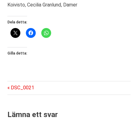
Koivisto, Cecilia Granlund, Damer
Dela detta:
Gilla detta:
Föregående
Inläggsnavigering
DSC_0021
inlägg:
Lämna ett svar