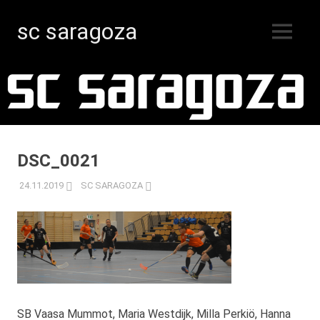
sc saragoza
MENY
Innebandy
Hoppa
i
Kristinestad
till
sedan
innehåll
1996
DSC_0021
24.11.2019
SC SARAGOZA
SB Vaasa Mummot, Maria Westdijk, Milla Perkiö, Hanna