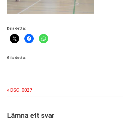
Dela detta:
Gilla detta:
Föregående
Inläggsnavigering
DSC_0027
inlägg:
Lämna ett svar