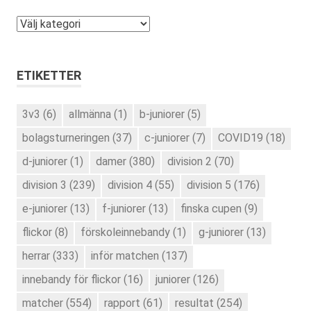
Kategorier
ETIKETTER
3v3
(6)
allmänna
(1)
b-juniorer
(5)
bolagsturneringen
(37)
c-juniorer
(7)
COVID19
(18)
d-juniorer
(1)
damer
(380)
division 2
(70)
division 3
(239)
division 4
(55)
division 5
(176)
e-juniorer
(13)
f-juniorer
(13)
finska cupen
(9)
flickor
(8)
förskoleinnebandy
(1)
g-juniorer
(13)
herrar
(333)
inför matchen
(137)
innebandy för flickor
(16)
juniorer
(126)
matcher
(554)
rapport
(61)
resultat
(254)