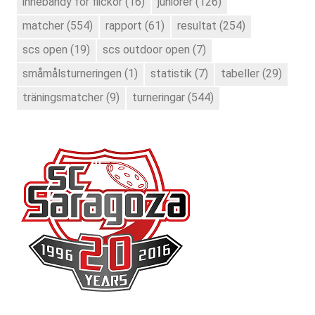
innebandy för flickor
(16)
juniorer
(126)
matcher
(554)
rapport
(61)
resultat
(254)
scs open
(19)
scs outdoor open
(7)
småmålsturneringen
(1)
statistik
(7)
tabeller
(29)
träningsmatcher
(9)
turneringar
(544)