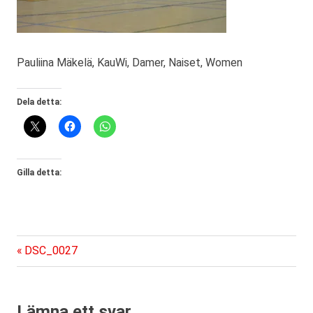
Pauliina Mäkelä, KauWi, Damer, Naiset, Women
Dela detta:
Gilla detta:
Föregående
Inläggsnavigering
DSC_0027
inlägg:
Lämna ett svar