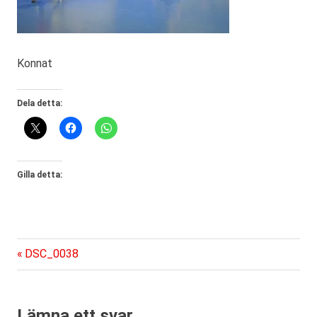
Konnat
Dela detta:
Gilla detta:
Föregående
Inläggsnavigering
DSC_0038
inlägg:
Lämna ett svar