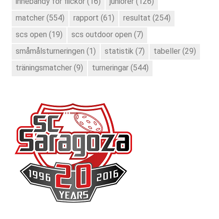
innebandy för flickor
(16)
juniorer
(126)
matcher
(554)
rapport
(61)
resultat
(254)
scs open
(19)
scs outdoor open
(7)
småmålsturneringen
(1)
statistik
(7)
tabeller
(29)
träningsmatcher
(9)
turneringar
(544)