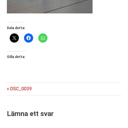
Dela detta:
Gilla detta:
Föregående
Inläggsnavigering
DSC_0039
inlägg:
Lämna ett svar