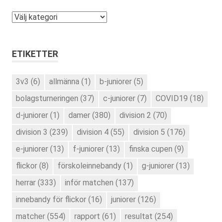
Kategorier
ETIKETTER
3v3
(6)
allmänna
(1)
b-juniorer
(5)
bolagsturneringen
(37)
c-juniorer
(7)
COVID19
(18)
d-juniorer
(1)
damer
(380)
division 2
(70)
division 3
(239)
division 4
(55)
division 5
(176)
e-juniorer
(13)
f-juniorer
(13)
finska cupen
(9)
flickor
(8)
förskoleinnebandy
(1)
g-juniorer
(13)
herrar
(333)
inför matchen
(137)
innebandy för flickor
(16)
juniorer
(126)
matcher
(554)
rapport
(61)
resultat
(254)