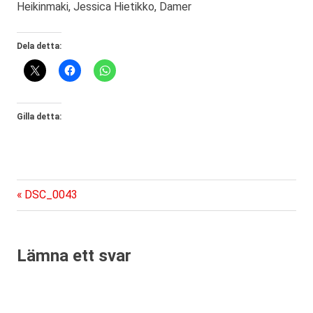
Heikinmaki, Jessica Hietikko, Damer
Dela detta:
Gilla detta:
Föregående
Inläggsnavigering
DSC_0043
inlägg:
Lämna ett svar