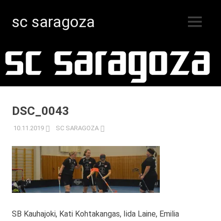
sc saragoza
MENY
Innebandy
Hoppa
i
Kristinestad
till
sedan
innehåll
1996
DSC_0043
10.11.2019
SC SARAGOZA
SB Kauhajoki, Kati Kohtakangas, Iida Laine, Emilia