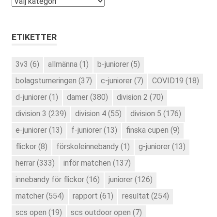
Kategorier
ETIKETTER
3v3
(6)
allmänna
(1)
b-juniorer
(5)
bolagsturneringen
(37)
c-juniorer
(7)
COVID19
(18)
d-juniorer
(1)
damer
(380)
division 2
(70)
division 3
(239)
division 4
(55)
division 5
(176)
e-juniorer
(13)
f-juniorer
(13)
finska cupen
(9)
flickor
(8)
förskoleinnebandy
(1)
g-juniorer
(13)
herrar
(333)
inför matchen
(137)
innebandy för flickor
(16)
juniorer
(126)
matcher
(554)
rapport
(61)
resultat
(254)
scs open
(19)
scs outdoor open
(7)