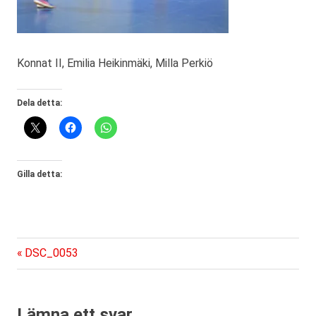
Konnat II, Emilia Heikinmäki, Milla Perkiö
Dela detta:
Gilla detta:
Föregående
Inläggsnavigering
DSC_0053
inlägg:
Lämna ett svar