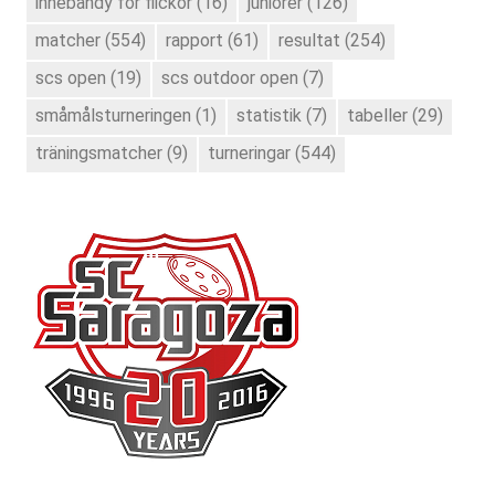
innebandy för flickor
(16)
juniorer
(126)
matcher
(554)
rapport
(61)
resultat
(254)
scs open
(19)
scs outdoor open
(7)
småmålsturneringen
(1)
statistik
(7)
tabeller
(29)
träningsmatcher
(9)
turneringar
(544)