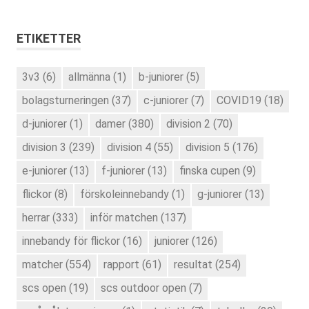
ETIKETTER
3v3
(6)
allmänna
(1)
b-juniorer
(5)
bolagsturneringen
(37)
c-juniorer
(7)
COVID19
(18)
d-juniorer
(1)
damer
(380)
division 2
(70)
division 3
(239)
division 4
(55)
division 5
(176)
e-juniorer
(13)
f-juniorer
(13)
finska cupen
(9)
flickor
(8)
förskoleinnebandy
(1)
g-juniorer
(13)
herrar
(333)
inför matchen
(137)
innebandy för flickor
(16)
juniorer
(126)
matcher
(554)
rapport
(61)
resultat
(254)
scs open
(19)
scs outdoor open
(7)