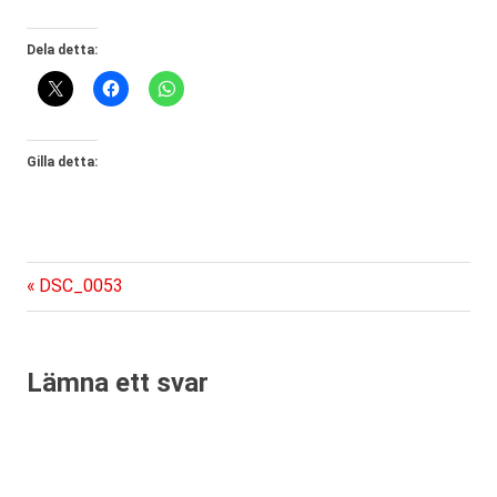
Dela detta:
Gilla detta:
Föregående
Inläggsnavigering
DSC_0053
inlägg:
Lämna ett svar