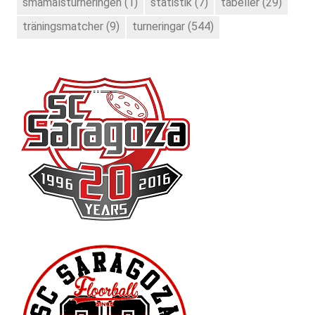
småmålsturneringen
(1)
statistik
(7)
tabeller
(29)
träningsmatcher
(9)
turneringar
(544)