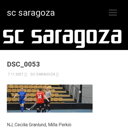
sc saragoza
MENY
Innebandy
Hoppa
i
Kristinestad
till
sedan
innehåll
1996
DSC_0053
7.11.2021
SC SARAGOZA
NJ, Cecilia Granlund, Milla Perkiö