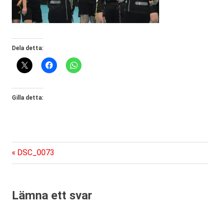
Dela detta:
Gilla detta:
Föregående
Inläggsnavigering
DSC_0073
inlägg:
Lämna ett svar