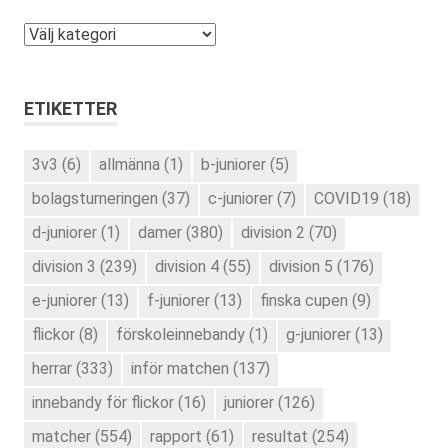
Kategorier
ETIKETTER
3v3
(6)
allmänna
(1)
b-juniorer
(5)
bolagsturneringen
(37)
c-juniorer
(7)
COVID19
(18)
d-juniorer
(1)
damer
(380)
division 2
(70)
division 3
(239)
division 4
(55)
division 5
(176)
e-juniorer
(13)
f-juniorer
(13)
finska cupen
(9)
flickor
(8)
förskoleinnebandy
(1)
g-juniorer
(13)
herrar
(333)
inför matchen
(137)
innebandy för flickor
(16)
juniorer
(126)
matcher
(554)
rapport
(61)
resultat
(254)