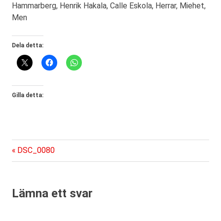
Hammarberg, Henrik Hakala, Calle Eskola, Herrar, Miehet,
Men
Dela detta:
Gilla detta:
Föregående
Inläggsnavigering
DSC_0080
inlägg:
Lämna ett svar