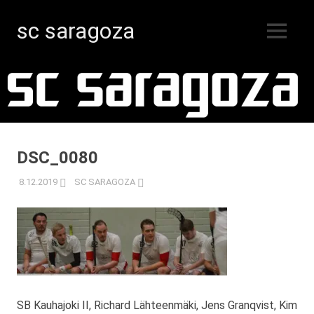
sc saragoza
MENY
Innebandy
Hoppa
i
Kristinestad
till
sedan
innehåll
1996
DSC_0080
8.12.2019
SC SARAGOZA
SB Kauhajoki II, Richard Lähteenmäki, Jens Granqvist, Kim