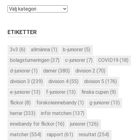
Kategorier
ETIKETTER
3v3
(6)
allmänna
(1)
b-juniorer
(5)
bolagsturneringen
(37)
c-juniorer
(7)
COVID19
(18)
d-juniorer
(1)
damer
(380)
division 2
(70)
division 3
(239)
division 4
(55)
division 5
(176)
e-juniorer
(13)
f-juniorer
(13)
finska cupen
(9)
flickor
(8)
förskoleinnebandy
(1)
g-juniorer
(13)
herrar
(333)
inför matchen
(137)
innebandy för flickor
(16)
juniorer
(126)
matcher
(554)
rapport
(61)
resultat
(254)