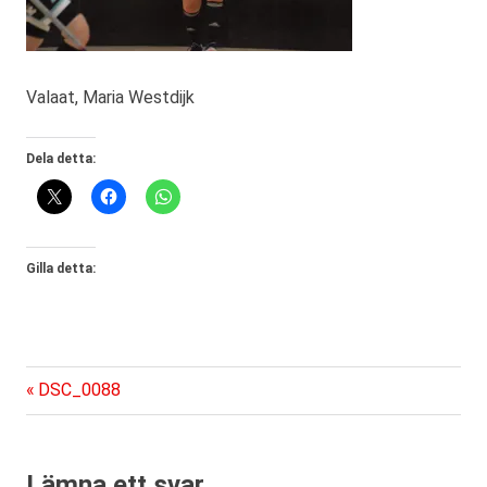
Valaat, Maria Westdijk
Dela detta:
Gilla detta:
Föregående
Inläggsnavigering
DSC_0088
inlägg:
Lämna ett svar