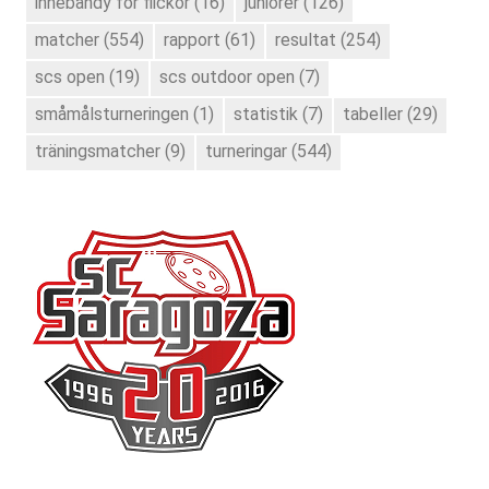
innebandy för flickor
(16)
juniorer
(126)
matcher
(554)
rapport
(61)
resultat
(254)
scs open
(19)
scs outdoor open
(7)
småmålsturneringen
(1)
statistik
(7)
tabeller
(29)
träningsmatcher
(9)
turneringar
(544)