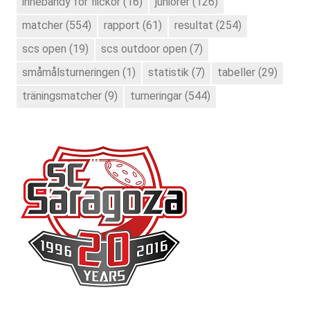
innebandy för flickor
(16)
juniorer
(126)
matcher
(554)
rapport
(61)
resultat
(254)
scs open
(19)
scs outdoor open
(7)
småmålsturneringen
(1)
statistik
(7)
tabeller
(29)
träningsmatcher
(9)
turneringar
(544)