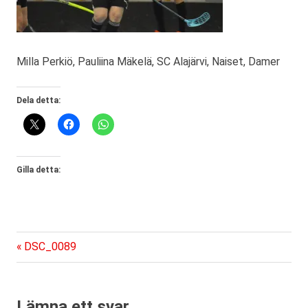
Milla Perkiö, Pauliina Mäkelä, SC Alajärvi, Naiset, Damer
Dela detta:
Gilla detta:
Föregående
Inläggsnavigering
DSC_0089
inlägg:
Lämna ett svar