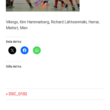
Vikings, Kim Hammarberg, Richard Lähteenmäki, Herrar,
Miehet, Men
Dela detta:
Gilla detta:
Föregående
Inläggsnavigering
DSC_0102
inlägg: