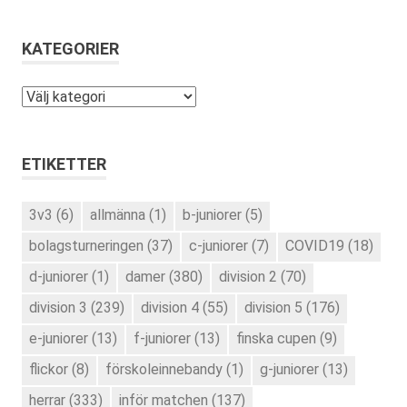
KATEGORIER
Kategorier
ETIKETTER
3v3
(6)
allmänna
(1)
b-juniorer
(5)
bolagsturneringen
(37)
c-juniorer
(7)
COVID19
(18)
d-juniorer
(1)
damer
(380)
division 2
(70)
division 3
(239)
division 4
(55)
division 5
(176)
e-juniorer
(13)
f-juniorer
(13)
finska cupen
(9)
flickor
(8)
förskoleinnebandy
(1)
g-juniorer
(13)
herrar
(333)
inför matchen
(137)