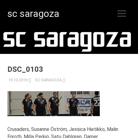
sc saragoza
MENY
Innebandy
Hoppa
i
Kristinestad
till
sedan
innehåll
1996
DSC_0103
19.10.2019
SC SARAGOZA
Crusaders, Susanne Öström, Jessica Hietikko, Malin
Enroth, Milla Perkiö, Satu Dahlgren, Damer