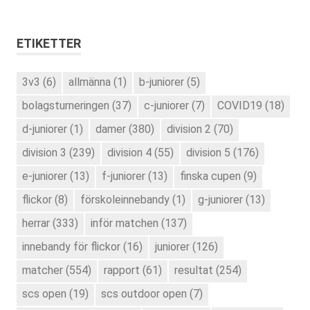
ETIKETTER
3v3
(6)
allmänna
(1)
b-juniorer
(5)
bolagsturneringen
(37)
c-juniorer
(7)
COVID19
(18)
d-juniorer
(1)
damer
(380)
division 2
(70)
division 3
(239)
division 4
(55)
division 5
(176)
e-juniorer
(13)
f-juniorer
(13)
finska cupen
(9)
flickor
(8)
förskoleinnebandy
(1)
g-juniorer
(13)
herrar
(333)
inför matchen
(137)
innebandy för flickor
(16)
juniorer
(126)
matcher
(554)
rapport
(61)
resultat
(254)
scs open
(19)
scs outdoor open
(7)