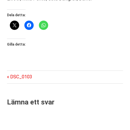
Dela detta:
Gilla detta:
Föregående
Inläggsnavigering
DSC_0103
inlägg:
Lämna ett svar