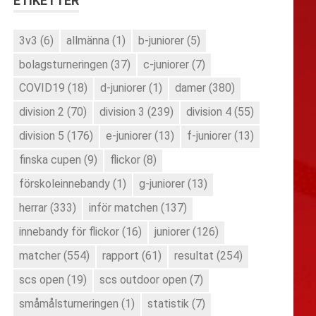
ETIKETTER
3v3
(6)
allmänna
(1)
b-juniorer
(5)
bolagsturneringen
(37)
c-juniorer
(7)
COVID19
(18)
d-juniorer
(1)
damer
(380)
division 2
(70)
division 3
(239)
division 4
(55)
division 5
(176)
e-juniorer
(13)
f-juniorer
(13)
finska cupen
(9)
flickor
(8)
förskoleinnebandy
(1)
g-juniorer
(13)
herrar
(333)
inför matchen
(137)
innebandy för flickor
(16)
juniorer
(126)
matcher
(554)
rapport
(61)
resultat
(254)
scs open
(19)
scs outdoor open
(7)
småmålsturneringen
(1)
statistik
(7)