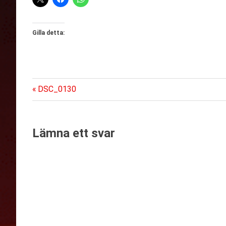
Gilla detta:
Föregående
Inläggsnavigering
DSC_0130
inlägg:
Lämna ett svar