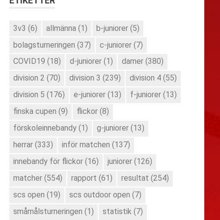
ETIKETTER
3v3
(6)
allmänna
(1)
b-juniorer
(5)
bolagsturneringen
(37)
c-juniorer
(7)
COVID19
(18)
d-juniorer
(1)
damer
(380)
division 2
(70)
division 3
(239)
division 4
(55)
division 5
(176)
e-juniorer
(13)
f-juniorer
(13)
finska cupen
(9)
flickor
(8)
förskoleinnebandy
(1)
g-juniorer
(13)
herrar
(333)
inför matchen
(137)
innebandy för flickor
(16)
juniorer
(126)
matcher
(554)
rapport
(61)
resultat
(254)
scs open
(19)
scs outdoor open
(7)
småmålsturneringen
(1)
statistik
(7)