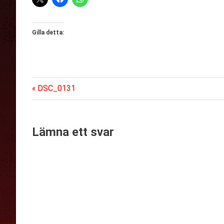
Gilla detta:
Föregående
Inläggsnavigering
DSC_0131
inlägg:
Lämna ett svar