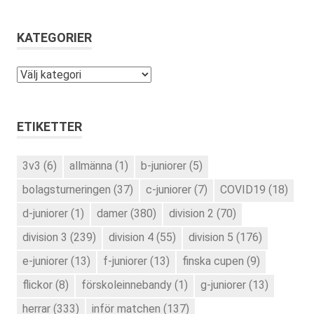
KATEGORIER
Kategorier
ETIKETTER
3v3
(6)
allmänna
(1)
b-juniorer
(5)
bolagsturneringen
(37)
c-juniorer
(7)
COVID19
(18)
d-juniorer
(1)
damer
(380)
division 2
(70)
division 3
(239)
division 4
(55)
division 5
(176)
e-juniorer
(13)
f-juniorer
(13)
finska cupen
(9)
flickor
(8)
förskoleinnebandy
(1)
g-juniorer
(13)
herrar
(333)
inför matchen
(137)