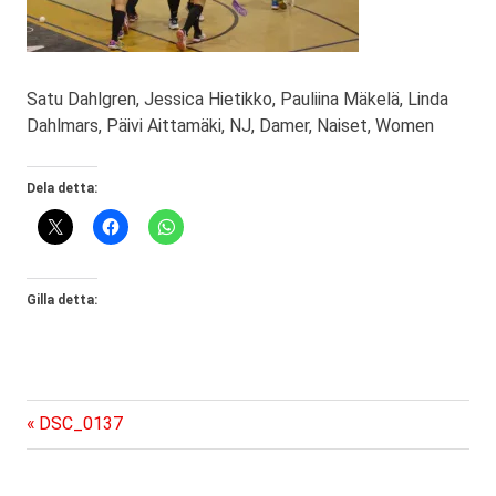
Satu Dahlgren, Jessica Hietikko, Pauliina Mäkelä, Linda
Dahlmars, Päivi Aittamäki, NJ, Damer, Naiset, Women
Dela detta:
Gilla detta:
Föregående
Inläggsnavigering
DSC_0137
inlägg: