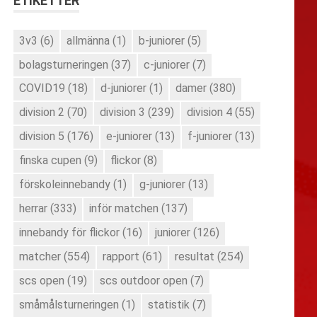
ETIKETTER
3v3
(6)
allmänna
(1)
b-juniorer
(5)
bolagsturneringen
(37)
c-juniorer
(7)
COVID19
(18)
d-juniorer
(1)
damer
(380)
division 2
(70)
division 3
(239)
division 4
(55)
division 5
(176)
e-juniorer
(13)
f-juniorer
(13)
finska cupen
(9)
flickor
(8)
förskoleinnebandy
(1)
g-juniorer
(13)
herrar
(333)
inför matchen
(137)
innebandy för flickor
(16)
juniorer
(126)
matcher
(554)
rapport
(61)
resultat
(254)
scs open
(19)
scs outdoor open
(7)
småmålsturneringen
(1)
statistik
(7)