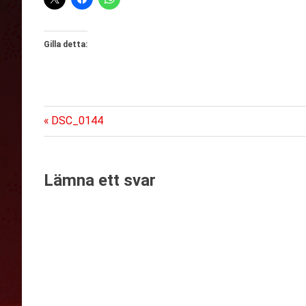
Gilla detta:
Föregående
Inläggsnavigering
DSC_0144
inlägg:
Lämna ett svar