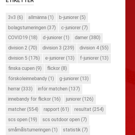
ETIKETTER
3v3
(6)
allmänna
(1)
b-juniorer
(5)
bolagsturneringen
(37)
c-juniorer
(7)
COVID19
(18)
d-juniorer
(1)
damer
(380)
division 2
(70)
division 3
(239)
division 4
(55)
division 5
(176)
e-juniorer
(13)
f-juniorer
(13)
finska cupen
(9)
flickor
(8)
förskoleinnebandy
(1)
g-juniorer
(13)
herrar
(333)
inför matchen
(137)
innebandy för flickor
(16)
juniorer
(126)
matcher
(554)
rapport
(61)
resultat
(254)
scs open
(19)
scs outdoor open
(7)
småmålsturneringen
(1)
statistik
(7)