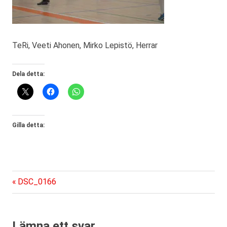
TeRi, Veeti Ahonen, Mirko Lepistö, Herrar
Dela detta:
Gilla detta:
Föregående
Inläggsnavigering
DSC_0166
inlägg:
Lämna ett svar