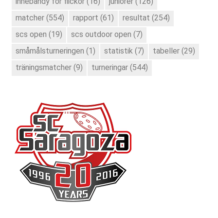
innebandy för flickor
(16)
juniorer
(126)
matcher
(554)
rapport
(61)
resultat
(254)
scs open
(19)
scs outdoor open
(7)
småmålsturneringen
(1)
statistik
(7)
tabeller
(29)
träningsmatcher
(9)
turneringar
(544)