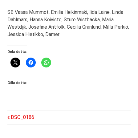
SB Vaasa Mummot, Emilia Heikinmaki, Iida Laine, Linda
Dahlmars, Hanna Koivisto, Sture Wistbacka, Maria
Westdijk, Josefine Antfolk, Cecilia Granlund, Milla Perkiö,
Jessica Hietikko, Damer
Dela detta:
Gilla detta:
Föregående
Inläggsnavigering
DSC_0186
inlägg: