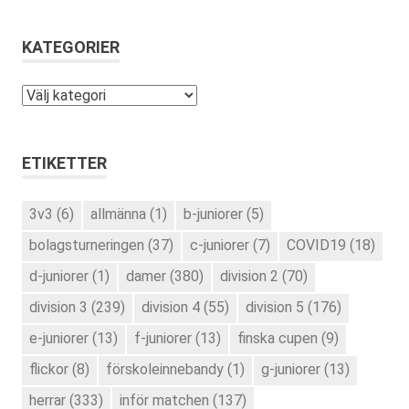
KATEGORIER
Kategorier
ETIKETTER
3v3
(6)
allmänna
(1)
b-juniorer
(5)
bolagsturneringen
(37)
c-juniorer
(7)
COVID19
(18)
d-juniorer
(1)
damer
(380)
division 2
(70)
division 3
(239)
division 4
(55)
division 5
(176)
e-juniorer
(13)
f-juniorer
(13)
finska cupen
(9)
flickor
(8)
förskoleinnebandy
(1)
g-juniorer
(13)
herrar
(333)
inför matchen
(137)