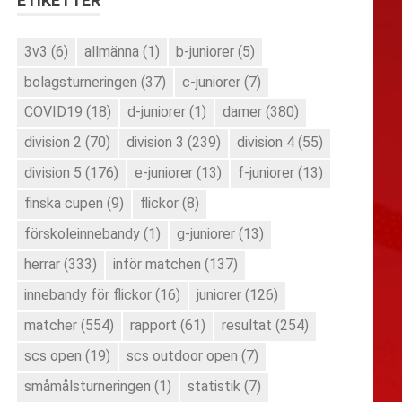
ETIKETTER
3v3
(6)
allmänna
(1)
b-juniorer
(5)
bolagsturneringen
(37)
c-juniorer
(7)
COVID19
(18)
d-juniorer
(1)
damer
(380)
division 2
(70)
division 3
(239)
division 4
(55)
division 5
(176)
e-juniorer
(13)
f-juniorer
(13)
finska cupen
(9)
flickor
(8)
förskoleinnebandy
(1)
g-juniorer
(13)
herrar
(333)
inför matchen
(137)
innebandy för flickor
(16)
juniorer
(126)
matcher
(554)
rapport
(61)
resultat
(254)
scs open
(19)
scs outdoor open
(7)
småmålsturneringen
(1)
statistik
(7)