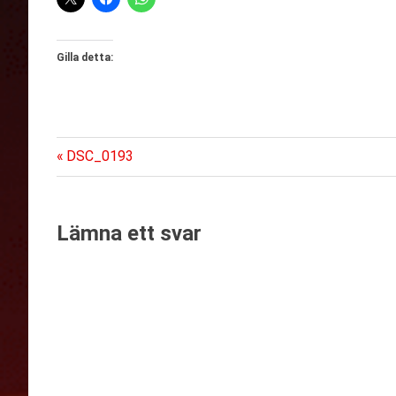
Gilla detta:
Föregående
Inläggsnavigering
DSC_0193
inlägg:
Lämna ett svar