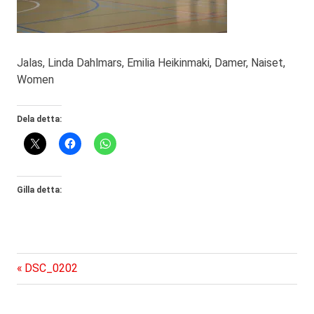
Jalas, Linda Dahlmars, Emilia Heikinmaki, Damer, Naiset,
Women
Dela detta:
Gilla detta:
Föregående
Inläggsnavigering
DSC_0202
inlägg: