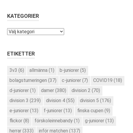
KATEGORIER
Kategorier
ETIKETTER
3v3
(6)
allmänna
(1)
b-juniorer
(5)
bolagsturneringen
(37)
c-juniorer
(7)
COVID19
(18)
d-juniorer
(1)
damer
(380)
division 2
(70)
division 3
(239)
division 4
(55)
division 5
(176)
e-juniorer
(13)
f-juniorer
(13)
finska cupen
(9)
flickor
(8)
förskoleinnebandy
(1)
g-juniorer
(13)
herrar
(333)
inför matchen
(137)