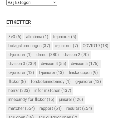
Kategorier
ETIKETTER
3v3
(6)
allmänna
(1)
b-juniorer
(5)
bolagsturneringen
(37)
c-juniorer
(7)
COVID19
(18)
d-juniorer
(1)
damer
(380)
division 2
(70)
division 3
(239)
division 4
(55)
division 5
(176)
e-juniorer
(13)
f-juniorer
(13)
finska cupen
(9)
flickor
(8)
förskoleinnebandy
(1)
g-juniorer
(13)
herrar
(333)
inför matchen
(137)
innebandy för flickor
(16)
juniorer
(126)
matcher
(554)
rapport
(61)
resultat
(254)
scs open
(19)
scs outdoor open
(7)