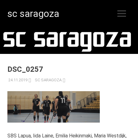
sc saragoza
MENY
Innebandy
Hoppa
i
Kristinestad
till
sedan
innehåll
1996
DSC_0257
24.11.2019
SC SARAGOZA
SBS Lapua, Iida Laine, Emilia Heikinmaki, Maria Westdijk,