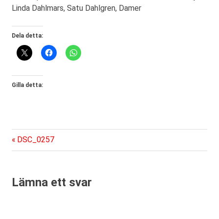
Linda Dahlmars, Satu Dahlgren, Damer
Dela detta:
Gilla detta:
Föregående
Inläggsnavigering
DSC_0257
inlägg:
Lämna ett svar