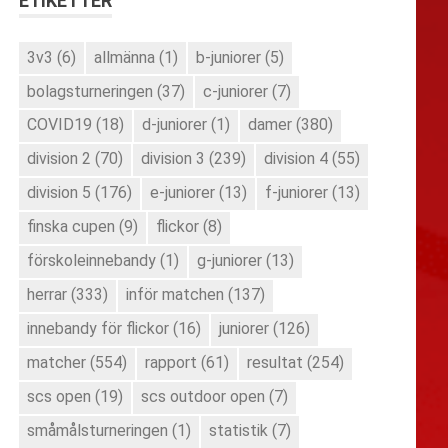
ETIKETTER
3v3
(6)
allmänna
(1)
b-juniorer
(5)
bolagsturneringen
(37)
c-juniorer
(7)
COVID19
(18)
d-juniorer
(1)
damer
(380)
division 2
(70)
division 3
(239)
division 4
(55)
division 5
(176)
e-juniorer
(13)
f-juniorer
(13)
finska cupen
(9)
flickor
(8)
förskoleinnebandy
(1)
g-juniorer
(13)
herrar
(333)
inför matchen
(137)
innebandy för flickor
(16)
juniorer
(126)
matcher
(554)
rapport
(61)
resultat
(254)
scs open
(19)
scs outdoor open
(7)
småmålsturneringen
(1)
statistik
(7)