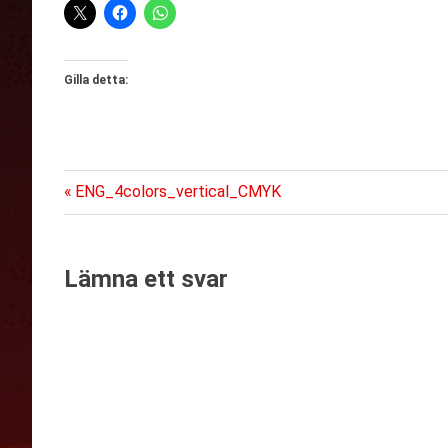
Gilla detta:
Föregående
Inläggsnavigering
ENG_4colors_vertical_CMYK
inlägg:
Lämna ett svar