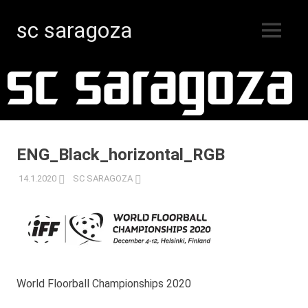
sc saragoza
MENY
Innebandy
Hoppa
i
Kristinestad
till
sedan
innehåll
1996
ENG_Black_horizontal_RGB
14.1.2020
SC SARAGOZA
World Floorball Championships 2020