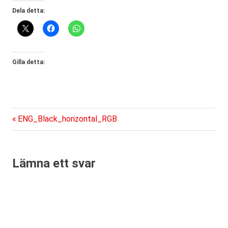
Dela detta:
Gilla detta:
Föregående
Inläggsnavigering
ENG_Black_horizontal_RGB
inlägg:
Lämna ett svar