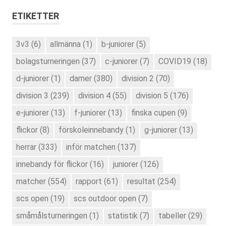
ETIKETTER
3v3
(6)
allmänna
(1)
b-juniorer
(5)
bolagsturneringen
(37)
c-juniorer
(7)
COVID19
(18)
d-juniorer
(1)
damer
(380)
division 2
(70)
division 3
(239)
division 4
(55)
division 5
(176)
e-juniorer
(13)
f-juniorer
(13)
finska cupen
(9)
flickor
(8)
förskoleinnebandy
(1)
g-juniorer
(13)
herrar
(333)
inför matchen
(137)
innebandy för flickor
(16)
juniorer
(126)
matcher
(554)
rapport
(61)
resultat
(254)
scs open
(19)
scs outdoor open
(7)
småmålsturneringen
(1)
statistik
(7)
tabeller
(29)